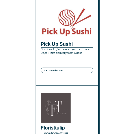
Pick Up Sushi
Sushi and pДоставка суші та піци з
Одесиizza delivery from Odesa
ВІДВІДАЙТЕ НАС
Floristtulip
Школа флористики