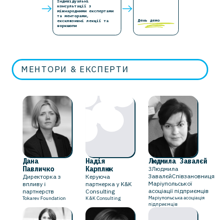
Індивідуальні
консультації з
міжнародними експертами
та менторами,
День демо
ексклюзивні лекції та
воркшопи
МЕНТОРИ & ЕКСПЕРТИ
Дана
Надія
Людмила Завалєй
Павличко
Карплюк
3Людмила
ЗавалєйСпівзановниця
Директорка з
Керуюча
Маріупольської
впливу і
партнерка у K&K
асоціації підприємців
партнерств
Consulting
Маріупольська асоціація
‍Tokarev Foundation
K&K Consulting
підприємців