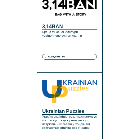
3,14BAN
Бренд сучасної культури
усвідомленого споживання
ВІДВІДАЙТЕ НАС
Ukrainian Puzzles
Українська ініціатива, яка спрямовує
кошти від продажу тематичних
патріотичних пазлів у фонди, які
займаються відбудовою України