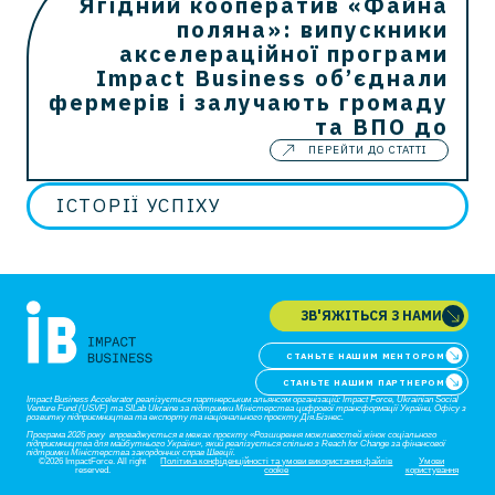
Ягідний кооператив «Файна
поляна»: випускники
акселераційної програми
Impact Business об’єднали
фермерів і залучають громаду
та ВПО до
ПЕРЕЙТИ ДО СТАТТІ
ІСТОРІЇ УСПІХУ
ЗВ'ЯЖІТЬСЯ З НАМИ
СТАНЬТЕ НАШИМ МЕНТОРОМ
СТАНЬТЕ НАШИМ ПАРТНЕРОМ
Impact Business Accelerator
реалізується партнерським альянсом організацій: Impact Force, Ukrainian Social
Venture Fund (USVF) та SILab Ukraine за підтримки Міністерства цифрової трансформації України, Офісу з
розвитку підприємництва та експорту та національного проєкту Дія.Бізнес.
Програма 2026 року впроваджується в межах проєкту «Розширення можливостей жінок соціального
підприємництва для майбутнього України», який реалізується спільно з Reach for Change за фінансової
підтримки Міністерства закордонних справ Швеції.
©2026 ImpactForce. All right
Політика конфіденційності та умови використання файлів
Умови
reserved.
cookie
користування