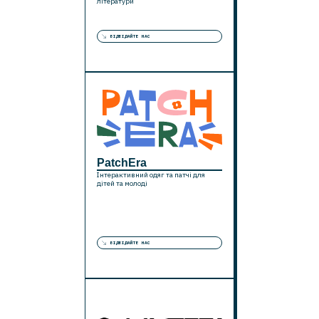
літератури
ВІДВІДАЙТЕ НАС
PatchEra
Інтерактивний одяг та патчі для
дітей та молоді
ВІДВІДАЙТЕ НАС