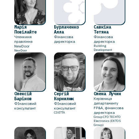
Марія
Бурлаченко
Савкіна
Повілайте
Алла
Тетяна
Членкиня
Фінансова
Фінансова
правління
директорка
директорка
NewDoor
Building
Development
NewDoor
Олексій
Сергій
Олена Лучин
Барінов
Корнилюк
Керівниця
департаменту
ФІнансовий
ФІнансовий
FP&A, фінансова
консультант
консультант
директорка
CIVITTA
Group CFO TECHTO
Electronics (EKTOS
Group)