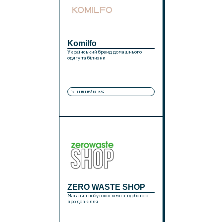
Komilfo
Український бренд домашнього
одягу та білизни
ВІДВІДАЙТЕ НАС
ZERO WASTE SHOP
Магазин побутової хімії з турботою
про довкілля