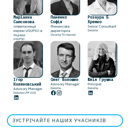
Маріанна
Паненко
Розаура Б
Самсонова
Софія
Хремко
співвласниця
Финансова
Senior Consultant
мережі USUPSO в
директорка
Deloitte
Україні
Ukraina TV channel
USUPSO
Iгор
Олег Волошин
Юлія Грушка
Коляновський
Advisory Manager
Principal
Deloitte
Deloitte
Advisory Manager
Deloitte LPP (US)
ЗУСТРІЧАЙТЕ НАШИХ УЧАСНИКІВ