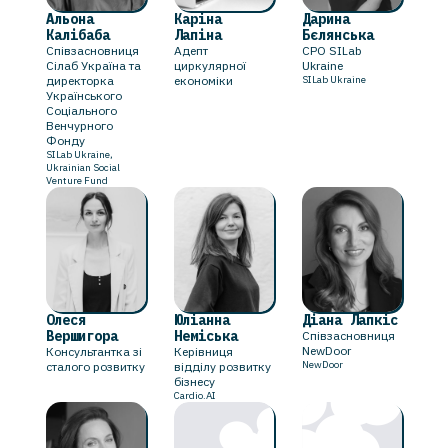
Альона
Каріна
Дарина
Калібаба
Лапіна
Бєлянська
Співзасновниця
Адепт
CPO SILab
Сілаб Україна та
циркулярної
Ukraine
директорка
економіки
SILab Ukraine
Українського
Соціального
Венчурного
Фонду
SILab Ukraine,
Ukrainian Social
Venture Fund
Олеся
Юліанна
Діана Лапкіс
Вершигора
Неміська
Співзасновниця
NewDoor
Консультантка зі
Керівниця
NewDoor
сталого розвитку
відділу розвитку
бізнесу
Cardio.AI