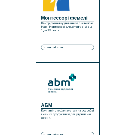
Монтессорі фемелі
Центр розвитку дитини за системою
Марії Монтессорі для дітей у віці від
1 до 15 років
ВІДВІДАЙТЕ НАС
АБМ
Компанія спеціалізується на розробці
якісних продуктів задля утримання
ферми.
ВІДВІДАЙТЕ НАС