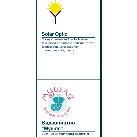
Solar Optic
Продукт компанії Tova Industries.
Технологія спрямовує сонячне світло
безпосередньо всередину
промислових будівель.
Видавництво
"Мушля"
Українське видавництво дитячої