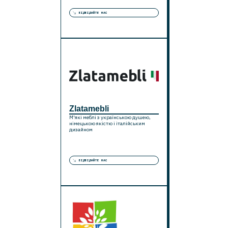
ВІДВІДАЙТЕ НАС
Zlatamebli
М'які меблі з українською душею,
німецькою якістю і італійським
дизайном
ВІДВІДАЙТЕ НАС