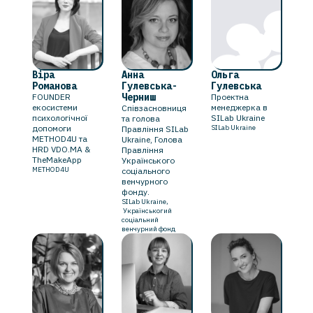
Віра
Анна
Ольга
Романова
Гулевська-
Гулевська
Черниш
FOUNDER
Проектна
екосистеми
менеджерка в
Співзасновниця
психологічної
SILab Ukraine
та голова
допомоги
SILab Ukraine
Правління SILab
METHOD4U та
Ukraine, Голова
HRD VDO.MA &
Правління
TheMakeApp
Українського
METHOD4U
соціального
венчурного
фонду.
SILab Ukraine,
Українськогий
соціальний
венчурний фонд