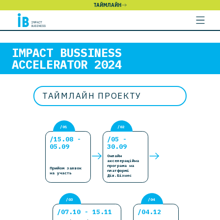
ТАЙМЛАЙН
IMPACT BUSSINESS
ACCELERATOR 2024
ТАЙМЛАЙН ПРОЕКТУ
/01
/02
/15.08 -
/05 -
05.09
30.09
Онлайн
акселераційна
програма на
Прийом заявок
платформі
на участь
Дія.Бізнес
/04
/03
/07.10 - 15.11
/04.12