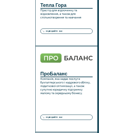
Тепла Гора
Простір для відпочинку та
відновлення, а також для
спільнотворення та навчання
ВІДВІДАЙТЕ НАС
ПроБаланс
Компанія, яка надає послуги
бухгалтерського і кадрового обліку,
податкової оптимізації, а також
супутню юридичну підтримку
малому та середньому бізнесу.
ВІДВІДАЙТЕ НАС