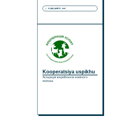
ВІДВІДАЙТЕ НАС
Kooperatsiya uspikhu
Aсоціація виробників козячого
молока