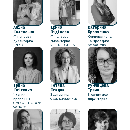
Аліна
Ірина
Катерина
Каленська
Відіщева
Кравченко
Фінансова
Фінансова
Корпоративна
директорка
директорка
контролерка
UniTalk
VIDLIK PROJECTS
Sonova Group
Ірина
Тетяна
Румянцева
Клітенко
Осадча
Ірина
Членкиня
Засновниця
E-commerce
правління
Osadcha Master Hub
директорка
Group CFO LLC Balex
Company